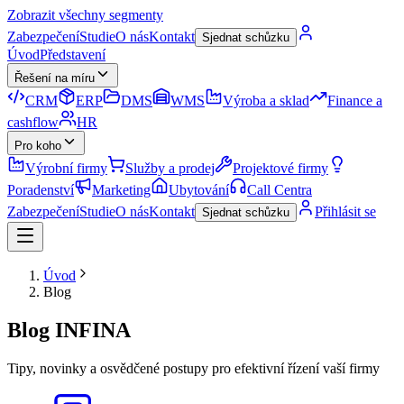
Zobrazit všechny segmenty
Zabezpečení
Studie
O nás
Kontakt
Sjednat schůzku
Úvod
Představení
Řešení na míru
CRM
ERP
DMS
WMS
Výroba a sklad
Finance a
cashflow
HR
Pro koho
Výrobní firmy
Služby a prodej
Projektové firmy
Poradenství
Marketing
Ubytování
Call Centra
Zabezpečení
Studie
O nás
Kontakt
Přihlásit se
Sjednat schůzku
Úvod
Blog
Blog INFINA
Tipy, novinky a osvědčené postupy pro efektivní řízení vaší firmy