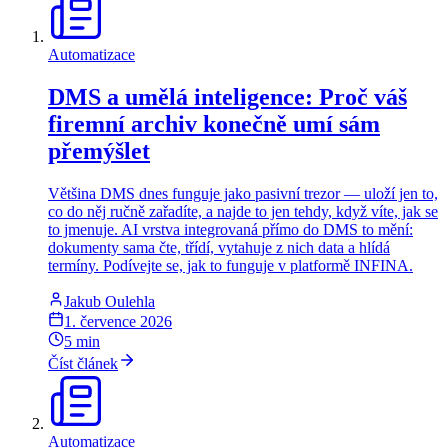
Automatizace
DMS a umělá inteligence: Proč váš
firemní archiv konečně umí sám
přemýšlet
Většina DMS dnes funguje jako pasivní trezor — uloží jen to,
co do něj ručně zařadíte, a najde to jen tehdy, když víte, jak se
to jmenuje. AI vrstva integrovaná přímo do DMS to mění:
dokumenty sama čte, třídí, vytahuje z nich data a hlídá
termíny. Podívejte se, jak to funguje v platformě INFINA.
Jakub Oulehla
1. července 2026
5
min
Číst článek
Automatizace