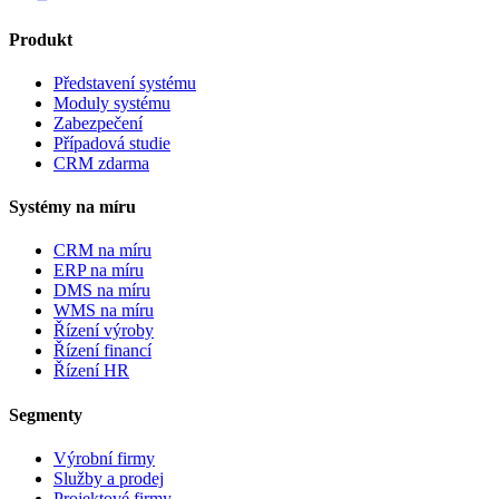
Produkt
Představení systému
Moduly systému
Zabezpečení
Případová studie
CRM zdarma
Systémy na míru
CRM na míru
ERP na míru
DMS na míru
WMS na míru
Řízení výroby
Řízení financí
Řízení HR
Segmenty
Výrobní firmy
Služby a prodej
Projektové firmy