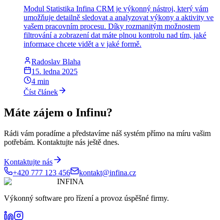
Modul Statistika Infina CRM je výkonný nástroj, který vám
umožňuje detailně sledovat a analyzovat výkony a aktivity ve
vašem pracovním procesu. Díky rozmanitým možnostem
filtrování a zobrazení dat máte plnou kontrolu nad tím, jaké
informace chcete vidět a v jaké formě.
Radoslav Blaha
15. ledna 2025
4
min
Číst článek
Máte zájem o
Infinu
?
Rádi vám poradíme a představíme náš systém přímo na míru vašim
potřebám. Kontaktujte nás ještě dnes.
Kontaktujte nás
+420 777 123 456
kontakt@infina.cz
INFINA
Výkonný software pro řízení a provoz úspěšné firmy.