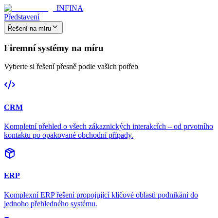
INFINA
Představení
Řešení na míru
Firemní systémy na míru
Vyberte si řešení přesně podle vašich potřeb
CRM
Kompletní přehled o všech zákaznických interakcích – od prvotního
kontaktu po opakované obchodní případy.
ERP
Komplexní ERP řešení propojující klíčové oblasti podnikání do
jednoho přehledného systému.