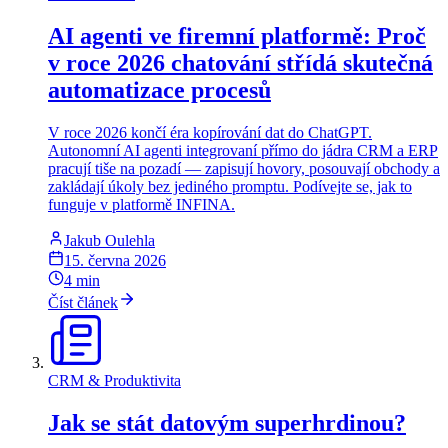
AI agenti ve firemní platformě: Proč
v roce 2026 chatování střídá skutečná
automatizace procesů
V roce 2026 končí éra kopírování dat do ChatGPT.
Autonomní AI agenti integrovaní přímo do jádra CRM a ERP
pracují tiše na pozadí — zapisují hovory, posouvají obchody a
zakládají úkoly bez jediného promptu. Podívejte se, jak to
funguje v platformě INFINA.
Jakub Oulehla
15. června 2026
4
min
Číst článek
CRM & Produktivita
Jak se stát datovým superhrdinou?