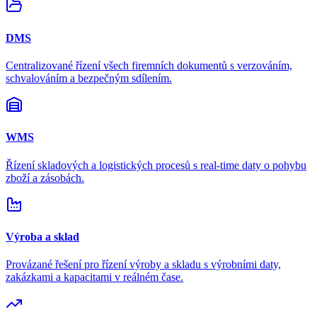
DMS
Centralizované řízení všech firemních dokumentů s verzováním,
schvalováním a bezpečným sdílením.
WMS
Řízení skladových a logistických procesů s real-time daty o pohybu
zboží a zásobách.
Výroba a sklad
Provázané řešení pro řízení výroby a skladu s výrobními daty,
zakázkami a kapacitami v reálném čase.