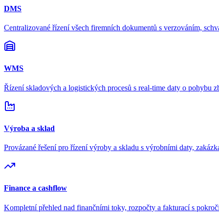
DMS
Centralizované řízení všech firemních dokumentů s verzováním, sch
WMS
Řízení skladových a logistických procesů s real-time daty o pohybu z
Výroba a sklad
Provázané řešení pro řízení výroby a skladu s výrobními daty, zakázk
Finance a cashflow
Kompletní přehled nad finančními toky, rozpočty a fakturací s pokro