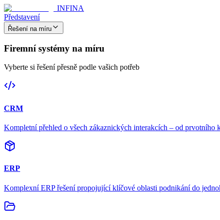
INFINA
Představení
Řešení na míru
Firemní systémy na míru
Vyberte si řešení přesně podle vašich potřeb
CRM
Kompletní přehled o všech zákaznických interakcích – od prvotního 
ERP
Komplexní ERP řešení propojující klíčové oblasti podnikání do jedn