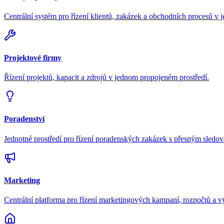
Centrální systém pro řízení klientů, zakázek a obchodních procesů v 
Projektové firmy
Řízení projektů, kapacit a zdrojů v jednom propojeném prostředí.
Poradenství
Jednotné prostředí pro řízení poradenských zakázek s přesným sledov
Marketing
Centrální platforma pro řízení marketingových kampaní, rozpočtů a 