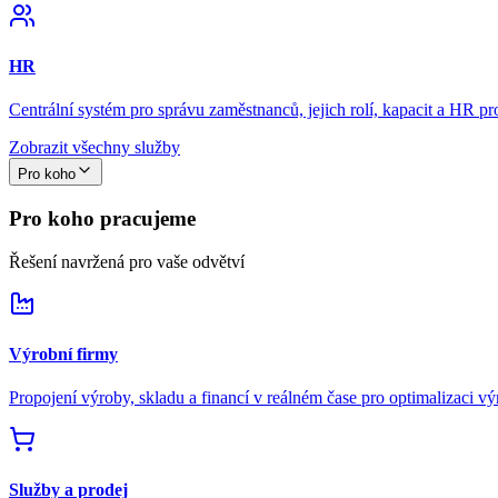
HR
Centrální systém pro správu zaměstnanců, jejich rolí, kapacit a HR pr
Zobrazit všechny služby
Pro koho
Pro koho pracujeme
Řešení navržená pro vaše odvětví
Výrobní firmy
Propojení výroby, skladu a financí v reálném čase pro optimalizaci v
Služby a prodej