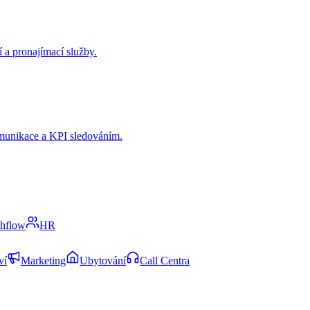
í a pronajímací služby.
omunikace a KPI sledováním.
shflow
HR
ví
Marketing
Ubytování
Call Centra