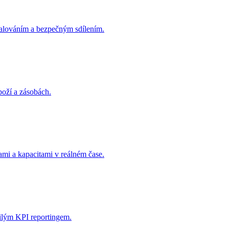
valováním a bezpečným sdílením.
boží a zásobách.
ami a kapacitami v reálném čase.
čilým KPI reportingem.