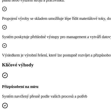
plánů nebo vytížení strojů a pracovníků.
Propojení výroby se skladem umožňuje lépe řídit materiálové toky, dos
Systém poskytuje přehledné výstupy pro management a vytváří datový
Výsledkem je výrobní řešení, které lze postupně rozvíjet a přizpůs
Klíčové výhody
Přizpůsobení na míru
Systém navržený přesně podle vašich procesů a potřeb