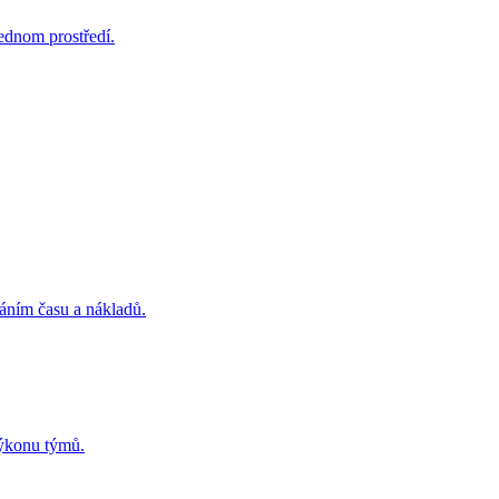
jednom prostředí.
áním času a nákladů.
výkonu týmů.