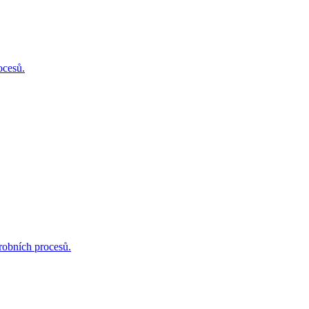
ocesů.
ýrobních procesů.