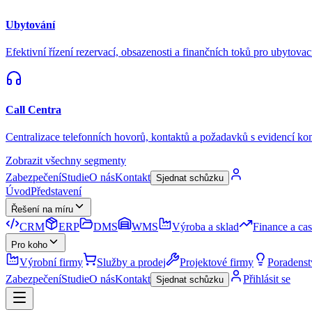
Ubytování
Efektivní řízení rezervací, obsazenosti a finančních toků pro ubytovac
Call Centra
Centralizace telefonních hovorů, kontaktů a požadavků s evidencí k
Zobrazit všechny segmenty
Zabezpečení
Studie
O nás
Kontakt
Sjednat schůzku
Úvod
Představení
Řešení na míru
CRM
ERP
DMS
WMS
Výroba a sklad
Finance a ca
Pro koho
Výrobní firmy
Služby a prodej
Projektové firmy
Poradenst
Zabezpečení
Studie
O nás
Kontakt
Přihlásit se
Sjednat schůzku