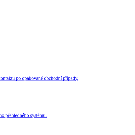
kontaktu po opakované obchodní případy.
oho přehledného systému.