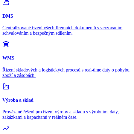
DMS
Centralizované řízení všech firemních dokumentů s verzováním,
schvalováním a bezpečným sdílením.
WMS
Řízení skladových a logistických procesů s real-time daty o pohybu
zboží a zásobách.
Výroba a sklad
Provázané řešení pro řízení výroby a skladu s výrobními daty,
zakázkami a kapacitami v reálném čase.