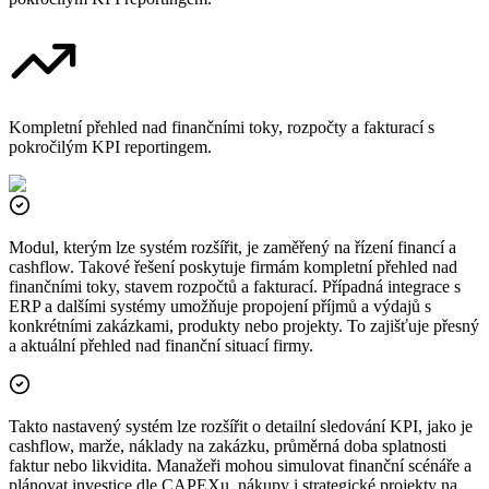
Kompletní přehled nad finančními toky, rozpočty a fakturací s
pokročilým KPI reportingem.
Modul, kterým lze systém rozšířit, je zaměřený na řízení financí a
cashflow. Takové řešení poskytuje firmám kompletní přehled nad
finančními toky, stavem rozpočtů a fakturací. Případná integrace s
ERP a dalšími systémy umožňuje propojení příjmů a výdajů s
konkrétními zakázkami, produkty nebo projekty. To zajišťuje přesný
a aktuální přehled nad finanční situací firmy.
Takto nastavený systém lze rozšířit o detailní sledování KPI, jako je
cashflow, marže, náklady na zakázku, průměrná doba splatnosti
faktur nebo likvidita. Manažeři mohou simulovat finanční scénáře a
plánovat investice dle CAPEXu, nákupy i strategické projekty na