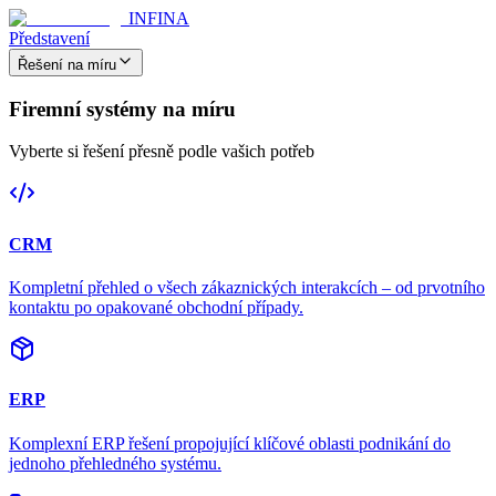
INFINA
Představení
Řešení na míru
Firemní systémy na míru
Vyberte si řešení přesně podle vašich potřeb
CRM
Kompletní přehled o všech zákaznických interakcích – od prvotního
kontaktu po opakované obchodní případy.
ERP
Komplexní ERP řešení propojující klíčové oblasti podnikání do
jednoho přehledného systému.