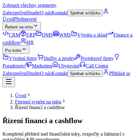
Zobrazit všechny segmenty
Zabezpečení
Studie
O nás
Kontakt
Sjednat schůzku
Úvod
Představení
Řešení na míru
CRM
ERP
DMS
WMS
Výroba a sklad
Finance a
cashflow
HR
Pro koho
Výrobní firmy
Služby a prodej
Projektové firmy
Poradenství
Marketing
Ubytování
Call Centra
Zabezpečení
Studie
O nás
Kontakt
Přihlásit se
Sjednat schůzku
Úvod
Firemní systém na míru
Řízení financí a cashflow
Řízení financí a cashflow
Kompletní přehled nad finančními toky, rozpočty a fakturací s
pokročilým KPI reportingem.