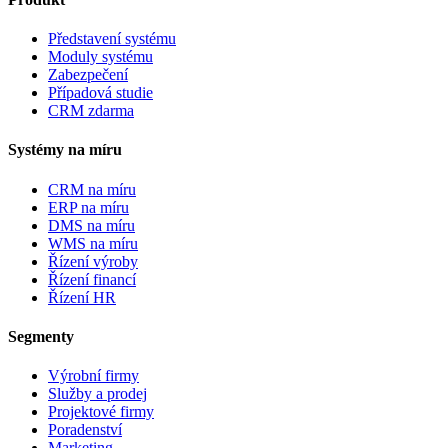
Představení systému
Moduly systému
Zabezpečení
Případová studie
CRM zdarma
Systémy na míru
CRM na míru
ERP na míru
DMS na míru
WMS na míru
Řízení výroby
Řízení financí
Řízení HR
Segmenty
Výrobní firmy
Služby a prodej
Projektové firmy
Poradenství
Marketing