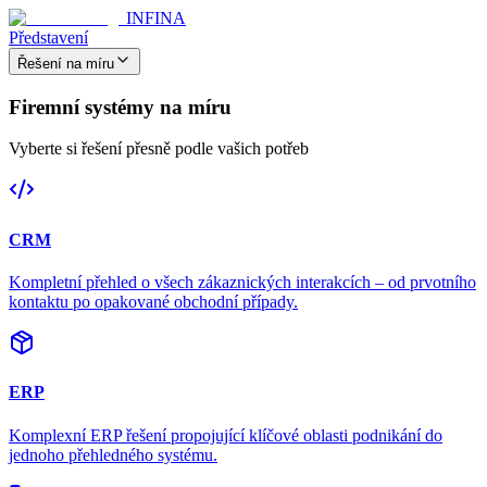
INFINA
Představení
Řešení na míru
Firemní systémy na míru
Vyberte si řešení přesně podle vašich potřeb
CRM
Kompletní přehled o všech zákaznických interakcích – od prvotního
kontaktu po opakované obchodní případy.
ERP
Komplexní ERP řešení propojující klíčové oblasti podnikání do
jednoho přehledného systému.