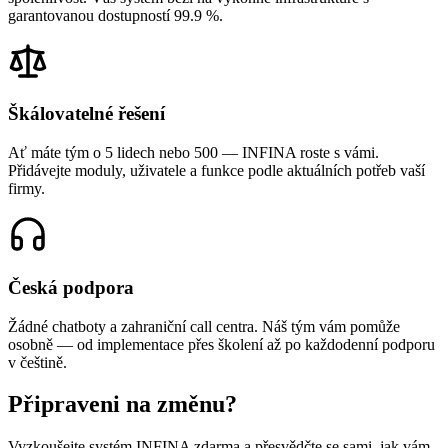
garantovanou dostupností 99.9 %.
Škálovatelné řešení
Ať máte tým o 5 lidech nebo 500 — INFINA roste s vámi.
Přidávejte moduly, uživatele a funkce podle aktuálních potřeb vaší
firmy.
Česká podpora
Žádné chatboty a zahraniční call centra. Náš tým vám pomůže
osobně — od implementace přes školení až po každodenní podporu
v češtině.
Připraveni na změnu?
Vyzkoušejte systém INFINA zdarma a přesvědčte se sami, jak vám