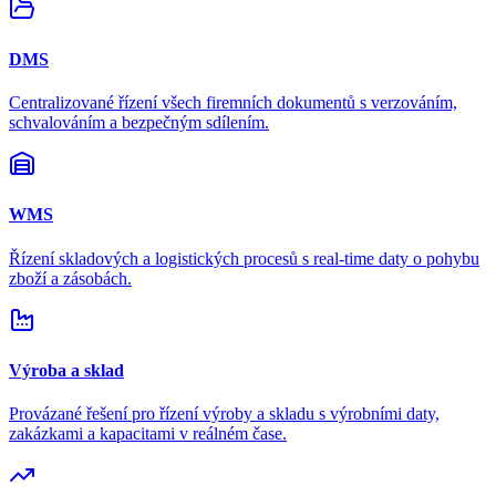
DMS
Centralizované řízení všech firemních dokumentů s verzováním,
schvalováním a bezpečným sdílením.
WMS
Řízení skladových a logistických procesů s real-time daty o pohybu
zboží a zásobách.
Výroba a sklad
Provázané řešení pro řízení výroby a skladu s výrobními daty,
zakázkami a kapacitami v reálném čase.