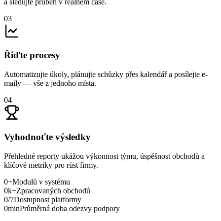
a sledujte průběh v reálném čase.
03
Řiďte procesy
Automatizujte úkoly, plánujte schůzky přes kalendář a posílejte e-
maily — vše z jednoho místa.
04
Vyhodnoťte výsledky
Přehledné reporty ukážou výkonnost týmu, úspěšnost obchodů a
klíčové metriky pro růst firmy.
0
+
Modulů v systému
0
k+
Zpracovaných obchodů
0
/7
Dostupnost platformy
0
min
Průměrná doba odezvy podpory