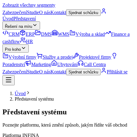
Zobrazit všechny segmenty
Zabezpečení
Studie
O nás
Kontakt
Sjednat schůzku
Úvod
Představení
Řešení na míru
CRM
ERP
DMS
WMS
Výroba a sklad
Finance a
cashflow
HR
Pro koho
Výrobní firmy
Služby a prodej
Projektové firmy
Poradenství
Marketing
Ubytování
Call Centra
Zabezpečení
Studie
O nás
Kontakt
Přihlásit se
Sjednat schůzku
Úvod
Představení systému
Představení systému
Poznejte platformu, která změní způsob, jakým řídíte váš obchod
Platforma INFINA