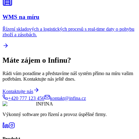
WMS na míru
Řízení skladových a logistických procesů s real-time daty o pohybu
zboží a zásobách.
Máte zájem o
Infinu
?
Rádi vám poradíme a představíme náš systém přímo na míru vašim
potřebám. Kontaktujte nás ještě dnes.
Kontaktujte nás
+420 777 123 456
kontakt@infina.cz
INFINA
Výkonný software pro řízení a provoz úspěšné firmy.
Produkt