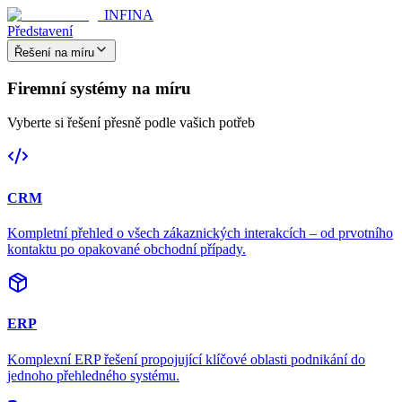
INFINA
Představení
Řešení na míru
Firemní systémy na míru
Vyberte si řešení přesně podle vašich potřeb
CRM
Kompletní přehled o všech zákaznických interakcích – od prvotního
kontaktu po opakované obchodní případy.
ERP
Komplexní ERP řešení propojující klíčové oblasti podnikání do
jednoho přehledného systému.