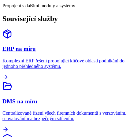
Propojení s dalšími moduly a systémy
Související služby
ERP na míru
Komplexní ERP řešení propojující klíčové oblasti podnikání do
jednoho přehledného systému.
DMS na míru
Centralizované řízení všech firemních dokumentů s verzováním,
schvalováním a bezpečným sdílením.