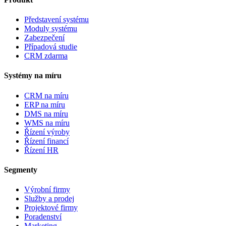
Představení systému
Moduly systému
Zabezpečení
Případová studie
CRM zdarma
Systémy na míru
CRM na míru
ERP na míru
DMS na míru
WMS na míru
Řízení výroby
Řízení financí
Řízení HR
Segmenty
Výrobní firmy
Služby a prodej
Projektové firmy
Poradenství
Marketing