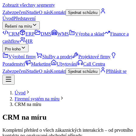
Zobrazit všechny segmenty
Zabezpečení
Studie
O nás
Kontakt
Sjednat schůzku
Úvod
Představení
Řešení na míru
CRM
ERP
DMS
WMS
Výroba a sklad
Finance a
cashflow
HR
Pro koho
Výrobní firmy
Služby a prodej
Projektové firmy
Poradenství
Marketing
Ubytování
Call Centra
Zabezpečení
Studie
O nás
Kontakt
Přihlásit se
Sjednat schůzku
Úvod
Firemní systém na míru
CRM na míru
CRM na míru
Kompletní přehled o všech zákaznických interakcích – od prvotního
kontaktu po opakované obchodní případy.