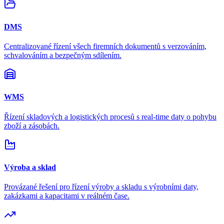
DMS
Centralizované řízení všech firemních dokumentů s verzováním,
schvalováním a bezpečným sdílením.
WMS
Řízení skladových a logistických procesů s real-time daty o pohybu
zboží a zásobách.
Výroba a sklad
Provázané řešení pro řízení výroby a skladu s výrobními daty,
zakázkami a kapacitami v reálném čase.