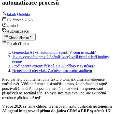
automatizace procesů
Jakub Oulehla
15. června 2026
4
min čtení
Automatizace
Obsah článku
Obsah článku
Generická AI vs. autonomní agent: V čem je rozdíl?
Jak to vypadá v praxi? Scénář, který vaší firmě ušetří hodiny
denně
Proč nechtít externí řešení, ale AI přímo v systému?
Nenechte si ujet vlak. Začněte procesním auditem
Před pár lety byl internet plný textů o tom, jak umělá inteligence
změní svět. Většina firem ale skončila u toho, že obchodníci tajně
používali ChatGPT na psaní e-mailů a marketéři na generování
příspěvků na sociální sítě. To byla sice fajn evoluce, ale skutečná
revoluce přichází až teď.
V roce 2026 se láme chleba. Generování textů vystřídali
autonomní
AI agenti integrovaní přímo do jádra CRM a ERP systémů
. Už