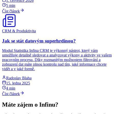
1. července 2026
5
min
Číst článek
CRM & Produktivita
Jak se stát datovým superhrdinou?
Modul Statistika Infina CRM je výkonný nástroj, který vám
umožňuje detailně sledovat a analyzovat výkony a aktivity ve vašem
pracovním procesu. Díky rozmanitým možnostem filtrování a
zobrazení dat máte plnou kontrolu nad tím, jaké informace chcete
vidět a v jaké formě.
Radoslav Blaha
15. ledna 2025
4
min
Číst článek
Máte zájem o
Infinu
?