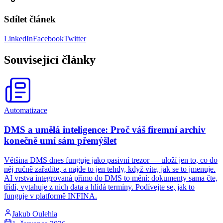
Sdílet článek
LinkedIn
Facebook
Twitter
Související články
Automatizace
DMS a umělá inteligence: Proč váš firemní archiv
konečně umí sám přemýšlet
Většina DMS dnes funguje jako pasivní trezor — uloží jen to, co do
něj ručně zařadíte, a najde to jen tehdy, když víte, jak se to jmenuje.
AI vrstva integrovaná přímo do DMS to mění: dokumenty sama čte,
třídí, vytahuje z nich data a hlídá termíny. Podívejte se, jak to
funguje v platformě INFINA.
Jakub Oulehla