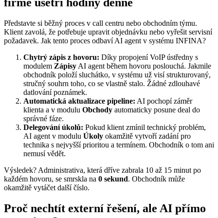
firmě ušetří hodiny denně
Představte si běžný proces v call centru nebo obchodním týmu.
Klient zavolá, že potřebuje upravit objednávku nebo vyřešit servisní
požadavek. Jak tento proces odbaví AI agent v systému INFINA?
Chytrý zápis z hovoru:
Díky propojení VoIP ústředny s
modulem
Zápisy
AI agent během hovoru poslouchá. Jakmile
obchodník položí sluchátko, v systému už visí strukturovaný,
stručný souhrn toho, co se vlastně stalo. Žádné zdlouhavé
datlování poznámek.
Automatická aktualizace pipeline:
AI pochopí záměr
klienta a v modulu
Obchody
automaticky posune deal do
správné fáze.
Delegování úkolů:
Pokud klient zmínil technický problém,
AI agent v modulu
Úkoly
okamžitě vytvoří zadání pro
technika s nejvyšší prioritou a termínem. Obchodník o tom ani
nemusí vědět.
Výsledek? Administrativa, která dříve zabrala 10 až 15 minut po
každém hovoru, se smrskla na
0 sekund
. Obchodník může
okamžitě vytáčet další číslo.
Proč nechtít externí řešení, ale AI přímo