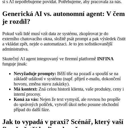
si s AI nepotřebujeme povídat. Potřebujeme, aby pracovala za nás.
Generická AI vs. autonomní agent: V čem
je rozdíl?
Pokud vaši lidé musí vzít data ze systému, zkopírovat je do
externího chatovacího okna, složitě psát prompt a pak výsledek čistit
a vkládat zpět, nejde o automatizaci. Je to jen sofistikovanější
administrativa.
Skutečný AI agent integrovaný ve firemní platformě
INFINA
funguje jinak:
Nevyžaduje prompty:
Běží tiše na pozadí a spouští se na
základě událostí v systému (např. přijetí e-mailu, dokončení
hovoru, změna stavu zakázky).
Má kontext:
Zná celou historii klienta, vaše produkty, ceny i
interní procesy.
Koná za vás:
Nejen že text vymyslí, ale rovnou ho propíše
do správných políček, vytvoří úkol nebo posune obchodní
případ do další fáze.
Jak to vypadá v praxi? Scénář, který vaší