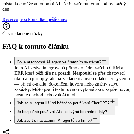
místa, kde může autonomní AI ušetřit vašemu týmu hodiny každý
den.
Rezervujte si konzultaci ještě dnes
Často kladené otázky
FAQ k tomuto článku
Co je autonomní AI agent ve firemním systému?
Je to AI vrstva integrovaná přímo do jádra vašeho CRM a
ERP, která běží tiše na pozadí. Nespouští se přes chatovací
okno ani prompty, ale na základě reálných událostí v systému
— přijetí e-mailu, dokončení hovoru nebo změny stavu
zakázky. Místo psaní textu rovnou vykoná akci: zapíše hovor,
posune obchod nebo založí úkol.
Jak se AI agent liší od běžného používání ChatGPT?
Je bezpečné používat AI s citlivými firemními daty?
Jak začít s nasazením AI agentů ve firmě?