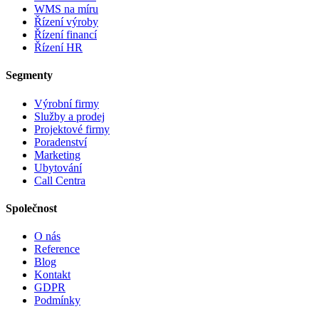
WMS na míru
Řízení výroby
Řízení financí
Řízení HR
Segmenty
Výrobní firmy
Služby a prodej
Projektové firmy
Poradenství
Marketing
Ubytování
Call Centra
Společnost
O nás
Reference
Blog
Kontakt
GDPR
Podmínky