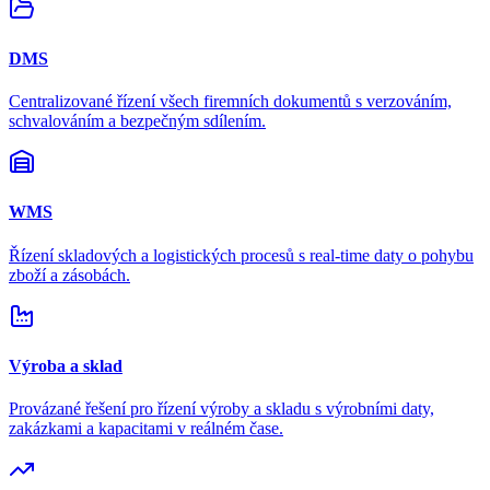
DMS
Centralizované řízení všech firemních dokumentů s verzováním,
schvalováním a bezpečným sdílením.
WMS
Řízení skladových a logistických procesů s real-time daty o pohybu
zboží a zásobách.
Výroba a sklad
Provázané řešení pro řízení výroby a skladu s výrobními daty,
zakázkami a kapacitami v reálném čase.