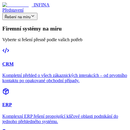
INFINA
Představení
Řešení na míru
Firemní systémy na míru
Vyberte si řešení přesně podle vašich potřeb
CRM
Kompletní přehled o všech zákaznických interakcích – od prvotního
kontaktu po opakované obchodní případy.
ERP
Komplexní ERP řešení propojující klíčové oblasti podnikání do
jednoho přehledného systému.