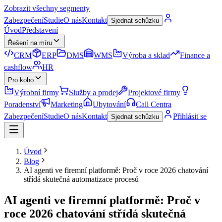
Zobrazit všechny segmenty
Zabezpečení
Studie
O nás
Kontakt
Sjednat schůzku
Úvod
Představení
Řešení na míru
CRM
ERP
DMS
WMS
Výroba a sklad
Finance a
cashflow
HR
Pro koho
Výrobní firmy
Služby a prodej
Projektové firmy
Poradenství
Marketing
Ubytování
Call Centra
Zabezpečení
Studie
O nás
Kontakt
Přihlásit se
Sjednat schůzku
Úvod
Blog
AI agenti ve firemní platformě: Proč v roce 2026 chatování
střídá skutečná automatizace procesů
AI agenti ve firemní platformě: Proč v
roce 2026 chatování střídá skutečná