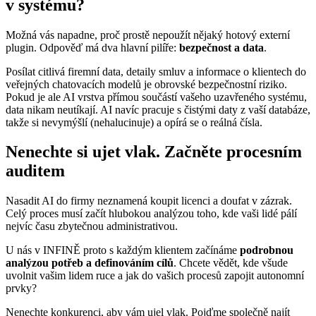
v systému?
Možná vás napadne, proč prostě nepoužít nějaký hotový externí
plugin. Odpověď má dva hlavní pilíře:
bezpečnost a data
.
Posílat citlivá firemní data, detaily smluv a informace o klientech do
veřejných chatovacích modelů je obrovské bezpečnostní riziko.
Pokud je ale AI vrstva přímou součástí vašeho uzavřeného systému,
data nikam neutíkají. AI navíc pracuje s čistými daty z vaší databáze,
takže si nevymýšlí (nehalucinuje) a opírá se o reálná čísla.
Nenechte si ujet vlak. Začněte procesním
auditem
Nasadit AI do firmy neznamená koupit licenci a doufat v zázrak.
Celý proces musí začít hlubokou analýzou toho, kde vaši lidé pálí
nejvíc času zbytečnou administrativou.
U nás v INFINĚ proto s každým klientem začínáme
podrobnou
analýzou potřeb a definováním cílů
. Chcete vědět, kde všude
uvolnit vašim lidem ruce a jak do vašich procesů zapojit autonomní
prvky?
Nenechte konkurenci, aby vám ujel vlak. Pojďme společně najít