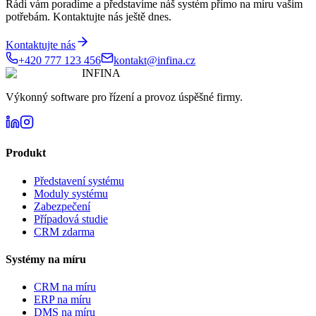
Rádi vám poradíme a představíme náš systém přímo na míru vašim
potřebám. Kontaktujte nás ještě dnes.
Kontaktujte nás
+420 777 123 456
kontakt@infina.cz
INFINA
Výkonný software pro řízení a provoz úspěšné firmy.
Produkt
Představení systému
Moduly systému
Zabezpečení
Případová studie
CRM zdarma
Systémy na míru
CRM na míru
ERP na míru
DMS na míru